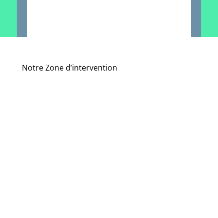
Notre Zone d’intervention
Gémenos
Gignac
Aix-en-
Provence
Istres
Allauch
Marseille
Aubagne
Marignane
Auriol
Martigues
Bonneveine
Mazargues
Bouc-Bel-Air
Pelissanne