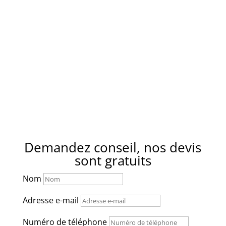
Ensuès-la-
Sausset-les-
Redonne
Pins
Fos-dur-Mer
Septèmes-
Fuveau
les-Vallons
Gardanne
La Treille
La Gavotte
Venelles
Vitrolle
Demandez conseil, nos devis
sont gratuits
Nom
Adresse e-mail
Numéro de téléphone