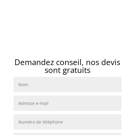
Fuveau
les-Vallons
Gardanne
La Treille
La Gavotte
Venelles
Vitrolle
Demandez conseil, nos devis
sont gratuits