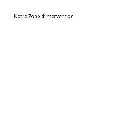
Notre Zone d’intervention
Gémenos
Gignac
Aix-en-
Provence
Istres
Allauch
Marseille
Aubagne
Marignane
Auriol
Martigues
Bonneveine
Mazargues
Bouc-Bel-Air
Pelissanne
La
Port-de-
Bouilladisse
Bouc
Les Camoins
Roucas-