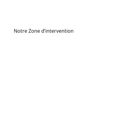
Notre Zone d’intervention
Gémenos
Gignac
Aix-en-
Provence
Istres
Allauch
Marseille
Aubagne
Marignane
Auriol
Martigues
Bonneveine
Mazargues
Bouc-Bel-Air
Pelissanne
La
Port-de-
Bouilladisse