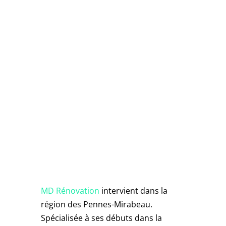
Devis pour
l'installation de
vos portail et
clôture
Nous écrire
MD Rénovation
intervient dans la
région des Pennes-Mirabeau.
Spécialisée à ses débuts dans la